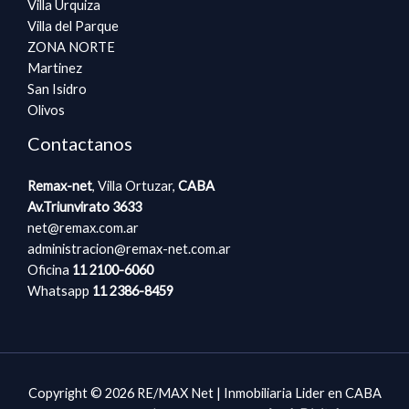
Villa Urquiza
Villa del Parque
ZONA NORTE
Martinez
San Isidro
Olivos
Contactanos
Remax-net
, Villa Ortuzar,
CABA​​
Av.Triunvirato 3633
net@remax.com.ar
administracion@remax-net.com​.ar
Oficina
11 2100-6060
Whatsapp
11
2386-8459
Copyright © 2026 RE/MAX Net | Inmobiliaria Lider en CABA