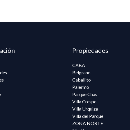
ación
Propiedades
CABA
des
Belgrano
es
Caballito
Palermo
e
Parque Chas
Villa Crespo
Villa Urquiza
Villa del Parque
ZONA NORTE