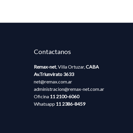
Contactanos
Remax-net
, Villa Ortuzar,
CABA​​
Av.Triunvirato 3633
net@remax.com.ar
administracion@remax-net.com​.ar
Oficina
11 2100-6060
Whatsapp
11
2386-8459