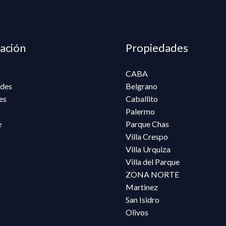
ación
Propiedades
CABA
des
Belgrano
es
Caballito
Palermo
e
Parque Chas
Villa Crespo
Villa Urquiza
Villa del Parque
ZONA NORTE
Martinez
San Isidro
Olivos