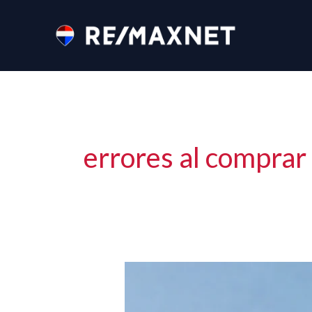
Ir
al
contenido
errores al comprar
Guía
para
comprar