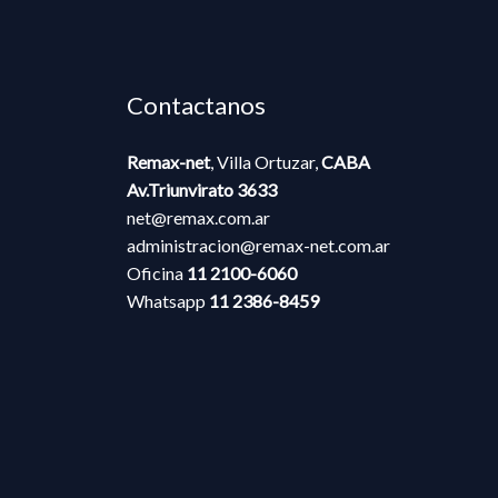
Contactanos
Remax-net
, Villa Ortuzar,
CABA​​
Av.Triunvirato 3633
net@remax.com.ar
administracion@remax-net.com​.ar
Oficina
11 2100-6060
Whatsapp
11
2386-8459