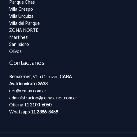
Parque Chas
Villa Crespo
Villa Urquiza
Villa del Parque
ZONA NORTE
Martinez
San Isidro
Olivos
Contactanos
Remax-net
, Villa Ortuzar,
CABA​​
Av.Triunvirato 3633
net@remax.com.ar
administracion@remax-net.com​.ar
Oficina
11 2100-6060
Whatsapp
11
2386-8459